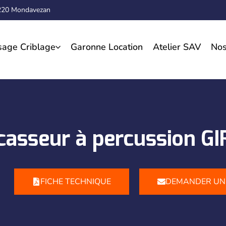
1220 Mondavezan
sage Criblage
Garonne Location
Atelier SAV
Nos
casseur à percussion G
FICHE TECHNIQUE
DEMANDER UN 