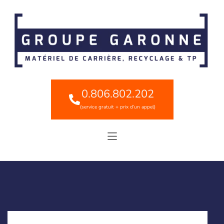
0.806.802.202
(service gratuit + prix d’un appel)