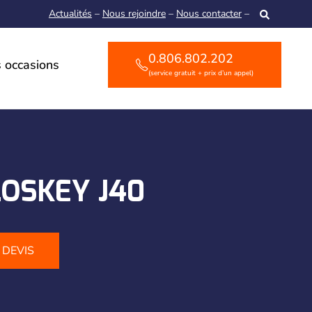
Actualités
–
Nous rejoindre
–
Nous contacter
–
0.806.802.202
 occasions
(service gratuit + prix d’un appel)
LOSKEY J40
DEVIS