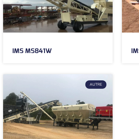
IMS MS841W
I
AUTRE