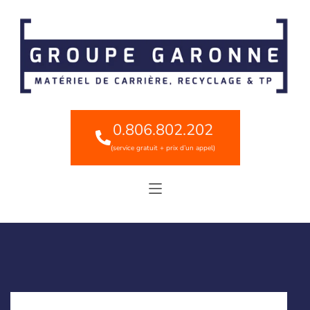
0.806.802.202
(service gratuit + prix d’un appel)